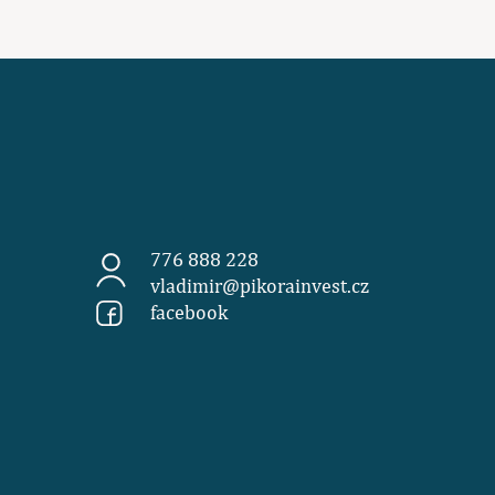
776 888 228
vladimir@pikorainvest.cz
facebook